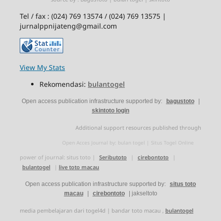
Tel / fax : (024) 769 13574 / (024) 769 13575 |
jurnalppnijateng@gmail.com
View My Stats
Rekomendasi:
bulantogel
Open access publication infrastructure supported by:
bagustoto
|
skintoto login
Additional support resources published through
Open Acces Journal by:
bulan togel
|
Situs Togel Online
power of journal:
situs toto
|
Seributoto
|
cirebontoto
|
bulantogel
|
live toto macau
Open access publication infrastructure supported by:
situs toto
macau
|
cirebontoto
|
jakseltoto
media pembelajaran dari
togel4d
|
bandar toto macau
,
bulantogel