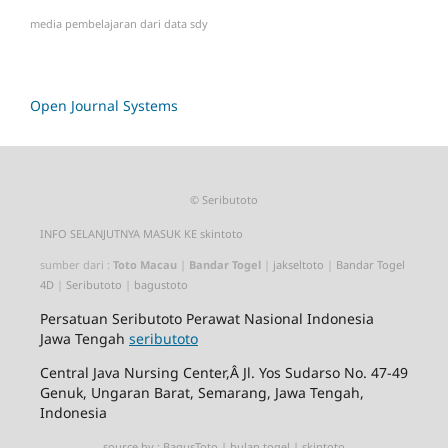
media pembelajaran dari
data sdy
Open Journal Systems
©
Seributoto
INFO SELANJUTNYA MASUK KE
skintoto
sumber dari :
Toto Macau
|
Bandar Togel
|
jakseltoto
|
Bandar Togel
4D
|
Seributoto
|
bagustoto
Persatuan
Seributoto
Perawat Nasional Indonesia
Jawa Tengah
seributoto
Central Java Nursing Center,Â Jl. Yos Sudarso No. 47-49
Genuk, Ungaran Barat, Semarang, Jawa Tengah,
Indonesia
source by :
BagusToto
|
bulan togel
|
skintoto