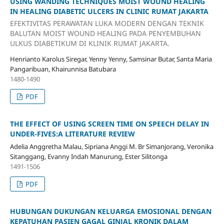
USING WANDING TECHNIQUES MOIST WOUND HEALING
IN HEALING DIABETIC ULCERS IN CLINIC RUMAT JAKARTA
EFEKTIVITAS PERAWATAN LUKA MODERN DENGAN TEKNIK
BALUTAN MOIST WOUND HEALING PADA PENYEMBUHAN
ULKUS DIABETIKUM DI KLINIK RUMAT JAKARTA.
Henrianto Karolus Siregar, Yenny Yenny, Samsinar Butar, Santa Maria
Pangaribuan, Khairunnisa Batubara
1480-1490
PDF
THE EFFECT OF USING SCREEN TIME ON SPEECH DELAY IN
UNDER-FIVES:A LITERATURE REVIEW
Adelia Anggretha Malau, Sipriana Anggi M. Br Simanjorang, Veronika
Sitanggang, Evanny Indah Manurung, Ester Silitonga
1491-1506
PDF
HUBUNGAN DUKUNGAN KELUARGA EMOSIONAL DENGAN
KEPATUHAN PASIEN GAGAL GINJAL KRONIK DALAM