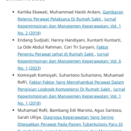
Kartika Ekawati, Muhammad Hasib Ardani,
Gambaran
Retensi Perawat Pelaksana Di Rumah Sakit
,
Jurnal
Kepemimpinan dan Manajemen Keperawatan: Vol. 1
No. 2 (2018)
Endang Sudjiati, Hanny Handiyani, Kuntarti Kuntarti,
La Ode Abdul Rahman, Cori Tri Suryani,
Faktor
Penentu Perawat sehat di Rumah Sakit
,
Jurnal
Kepemimpinan dan Manajemen Keperawatan: Vol. 6
No. 1 (2023)
Komsiyah Komsiyah, Suhartono Suhartono, Muhamad
Rofi'i,
Faktor-Faktor Yang Menghambat Perawat Dalam
Pengisian Logbook Kompetensi Di Rumah Sakit
,
Jurnal
Kepemimpinan dan Manajemen Keperawatan: Vol. 1
No. 1 (2018)
Muhamad Rofii, Bambang Edi Warsito, Agus Santoso,
Sarah Ulliya,
Diagnosa Keperawatan Yang Sering
Ditegakkan Perawat Pada Pasien Tuberkulosis Paru Di