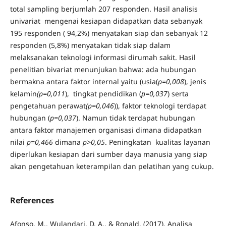
total sampling berjumlah 207 responden. Hasil analisis
univariat mengenai kesiapan didapatkan data sebanyak
195 responden ( 94,2%) menyatakan siap dan sebanyak 12
responden (5,8%) menyatakan tidak siap dalam
melaksanakan teknologi informasi dirumah sakit. Hasil
penelitian bivariat menunjukan bahwa: ada hubungan
bermakna antara faktor internal yaitu (usia(
p=0,008
), jenis
kelamin
(p=0,011
), tingkat pendidikan (
p=0,037
) serta
pengetahuan perawat
(p=0,046
)), faktor teknologi terdapat
hubungan (
p=0,037
). Namun tidak terdapat hubungan
antara faktor manajemen organisasi dimana didapatkan
nilai
p=0,466
dimana
p>0,05
. Peningkatan kualitas layanan
diperlukan kesiapan dari sumber daya manusia yang siap
akan pengetahuan keterampilan dan pelatihan yang cukup.
References
Afonso, M., Wulandari, D. A., & Ronald. (2017). Analisa