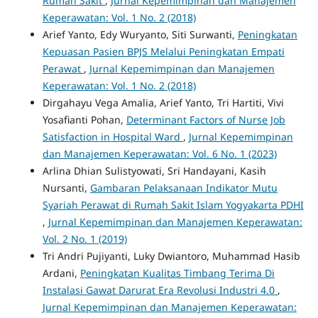
Rumah Sakit
,
Jurnal Kepemimpinan dan Manajemen
Keperawatan: Vol. 1 No. 2 (2018)
Arief Yanto, Edy Wuryanto, Siti Surwanti,
Peningkatan
Kepuasan Pasien BPJS Melalui Peningkatan Empati
Perawat
,
Jurnal Kepemimpinan dan Manajemen
Keperawatan: Vol. 1 No. 2 (2018)
Dirgahayu Vega Amalia, Arief Yanto, Tri Hartiti, Vivi
Yosafianti Pohan,
Determinant Factors of Nurse Job
Satisfaction in Hospital Ward
,
Jurnal Kepemimpinan
dan Manajemen Keperawatan: Vol. 6 No. 1 (2023)
Arlina Dhian Sulistyowati, Sri Handayani, Kasih
Nursanti,
Gambaran Pelaksanaan Indikator Mutu
Syariah Perawat di Rumah Sakit Islam Yogyakarta PDHI
,
Jurnal Kepemimpinan dan Manajemen Keperawatan:
Vol. 2 No. 1 (2019)
Tri Andri Pujiyanti, Luky Dwiantoro, Muhammad Hasib
Ardani,
Peningkatan Kualitas Timbang Terima Di
Instalasi Gawat Darurat Era Revolusi Industri 4.0
,
Jurnal Kepemimpinan dan Manajemen Keperawatan: