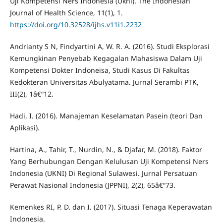
Uji Kompetensi Ners Indonesia (Ukni). The Indonesian
Journal of Health Science, 11(1), 1.
https://doi.org/10.32528/ijhs.v11i1.2232
Andrianty S N, Findyartini A, W. R. A. (2016). Studi Eksplorasi
Kemungkinan Penyebab Kegagalan Mahasiswa Dalam Uji
Kompetensi Dokter Indoneisa, Studi Kasus Di Fakultas
Kedokteran Universitas Abulyatama. Jurnal Serambi PTK,
III(2), 1â€“12.
Hadi, I. (2016). Manajeman Keselamatan Pasein (teori Dan
Aplikasi).
Hartina, A., Tahir, T., Nurdin, N., & Djafar, M. (2018). Faktor
Yang Berhubungan Dengan Kelulusan Uji Kompetensi Ners
Indonesia (UKNI) Di Regional Sulawesi. Jurnal Persatuan
Perawat Nasional Indonesia (JPPNI), 2(2), 65â€“73.
Kemenkes RI, P. D. dan I. (2017). Situasi Tenaga Keperawatan
Indonesia.