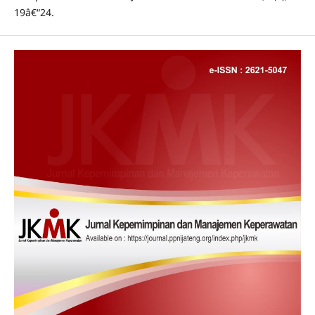
19â€“24.