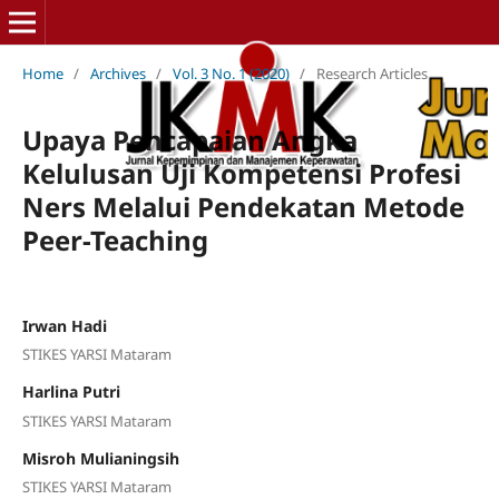
Home
/
Archives
/
Vol. 3 No. 1 (2020)
/
Research Articles
Upaya Pencapaian Angka
Kelulusan Uji Kompetensi Profesi
Ners Melalui Pendekatan Metode
Peer-Teaching
Irwan Hadi
STIKES YARSI Mataram
Harlina Putri
STIKES YARSI Mataram
Misroh Mulianingsih
STIKES YARSI Mataram