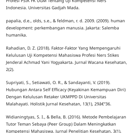
Profesi PSIK FK UGM Tentang Uji Kompetensi Ners
Indonesia. Universitas Gadjah Mada.
papalia, d.e., olds, s.e., & feldman, r. d. 2009. (2009). human
development: perkembangan manusia. Jakarta: Salemba
humanika.
Rahadian, D. Z. (2018). Faktor-Faktor Yang Mempengaruhi
Kelulusan Uji Kompetensi Mahasiswa Profesi Ners Stikes
Jenderal Achmad Yani Yogyakarta. Jurnal Wacana Kesehatan,
2(2).
Supriyati, S., Setiawati, O. R., & Sandayanti, V. (2019).
Hubungan Antara Self Efficacy (Keyakinan Kemampuan Diri)
Dengan Kelulusan Retaker UKMPPD Di Universitas
Malahayati. Holistik Jurnal Kesehatan, 13(1), 29â€“36.
Widianingtyas, S. I., & Bella, B. (2016). Metode Pembelajaran
Tutor Teman Sebaya (Peer Group) Dalam Meningkatkan
Kompetensi Mahasiswa. Jurnal Penelitian Kesehatan, 3(1),