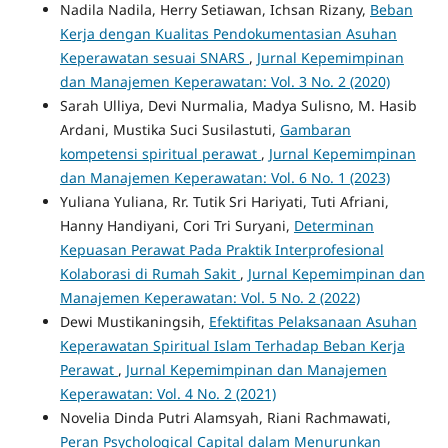
Nadila Nadila, Herry Setiawan, Ichsan Rizany,
Beban
Kerja dengan Kualitas Pendokumentasian Asuhan
Keperawatan sesuai SNARS
,
Jurnal Kepemimpinan
dan Manajemen Keperawatan: Vol. 3 No. 2 (2020)
Sarah Ulliya, Devi Nurmalia, Madya Sulisno, M. Hasib
Ardani, Mustika Suci Susilastuti,
Gambaran
kompetensi spiritual perawat
,
Jurnal Kepemimpinan
dan Manajemen Keperawatan: Vol. 6 No. 1 (2023)
Yuliana Yuliana, Rr. Tutik Sri Hariyati, Tuti Afriani,
Hanny Handiyani, Cori Tri Suryani,
Determinan
Kepuasan Perawat Pada Praktik Interprofesional
Kolaborasi di Rumah Sakit
,
Jurnal Kepemimpinan dan
Manajemen Keperawatan: Vol. 5 No. 2 (2022)
Dewi Mustikaningsih,
Efektifitas Pelaksanaan Asuhan
Keperawatan Spiritual Islam Terhadap Beban Kerja
Perawat
,
Jurnal Kepemimpinan dan Manajemen
Keperawatan: Vol. 4 No. 2 (2021)
Novelia Dinda Putri Alamsyah, Riani Rachmawati,
Peran Psychological Capital dalam Menurunkan