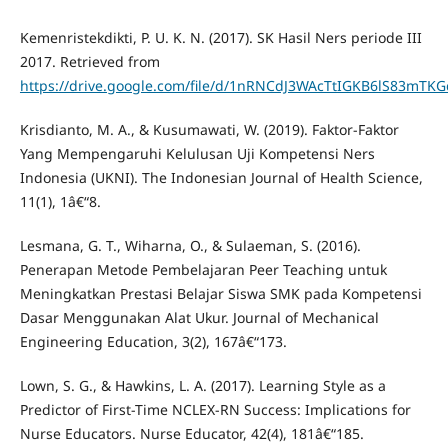
Kemenristekdikti, P. U. K. N. (2017). SK Hasil Ners periode III
2017. Retrieved from
https://drive.google.com/file/d/1nRNCdJ3WAcTtIGKB6lS83mTK
Krisdianto, M. A., & Kusumawati, W. (2019). Faktor-Faktor
Yang Mempengaruhi Kelulusan Uji Kompetensi Ners
Indonesia (UKNI). The Indonesian Journal of Health Science,
11(1), 1â€“8.
Lesmana, G. T., Wiharna, O., & Sulaeman, S. (2016).
Penerapan Metode Pembelajaran Peer Teaching untuk
Meningkatkan Prestasi Belajar Siswa SMK pada Kompetensi
Dasar Menggunakan Alat Ukur. Journal of Mechanical
Engineering Education, 3(2), 167â€“173.
Lown, S. G., & Hawkins, L. A. (2017). Learning Style as a
Predictor of First-Time NCLEX-RN Success: Implications for
Nurse Educators. Nurse Educator, 42(4), 181â€“185.