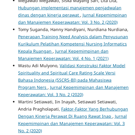
Megawati Megawati, Siska Mayang Sari, Lita Lita,
Hubungan implementasi manajemen penjadwalan
dinas dengan kinerja perawat
,
Jurnal Kepemimpinan
dan Manajemen Keperawatan: Vol. 3 No. 2 (2020)
Tomy Suganda, Hanny Handiyani, Nurdiana Nurdiana,
Penerapan Training Need Analysis dalam Penyusunan
Kurikulum Pelatihan Kompetensi Nursing Informatics
Kepala Ruangan
,
Jurnal Kepemimpinan dan
Manajemen Keperawatan: Vol. 4 No. 1 (2021)
Wastu Adi Mulyono,
Validasi Konstruksi Faktor Model
Spirituality and Spiritual Care Rating Scale Versi
Bahasa Indonesia (SSCRS-BI) pada Mahasiswa
Program Ners
,
Jurnal Kepemimpinan dan Manajemen
Keperawatan: Vol. 3 No. 2 (2020)
Wartini Setiawati, Iin Inayah, Setiawati Setiawati,
Andria Pragholapati,
Faktor-Faktor Yang Berhubungan
Dengan Kinerja Perawat Di Ruang Rawat Inap
,
Jurnal
Kepemimpinan dan Manajemen Keperawatan: Vol. 3
No. 2 (2020)