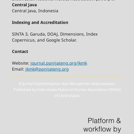
Central Java
Central Java, Indonesia
Indexing and Accreditation
SINTA 3, Garuda, DOAJ, Dimensions, Index
Copernicus, and Google Scholar.
Contact
Website:
journal.ppnijateng.org/jkmk
Email:
jkmk@ppnijateng.org
© Jurnal Kepemimpinan dan Manajemen Keperawatan.
Published by Indonesian National Nurses Association (INNA)
of Central Java.