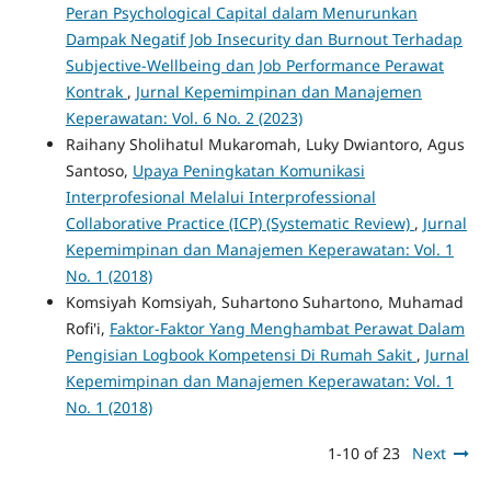
Peran Psychological Capital dalam Menurunkan
Dampak Negatif Job Insecurity dan Burnout Terhadap
Subjective-Wellbeing dan Job Performance Perawat
Kontrak
,
Jurnal Kepemimpinan dan Manajemen
Keperawatan: Vol. 6 No. 2 (2023)
Raihany Sholihatul Mukaromah, Luky Dwiantoro, Agus
Santoso,
Upaya Peningkatan Komunikasi
Interprofesional Melalui Interprofessional
Collaborative Practice (ICP) (Systematic Review)
,
Jurnal
Kepemimpinan dan Manajemen Keperawatan: Vol. 1
No. 1 (2018)
Komsiyah Komsiyah, Suhartono Suhartono, Muhamad
Rofi'i,
Faktor-Faktor Yang Menghambat Perawat Dalam
Pengisian Logbook Kompetensi Di Rumah Sakit
,
Jurnal
Kepemimpinan dan Manajemen Keperawatan: Vol. 1
No. 1 (2018)
1-10 of 23
Next