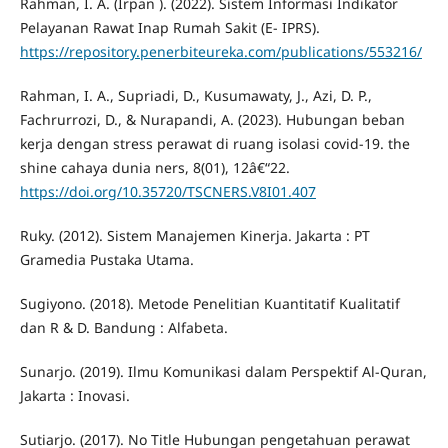
Rahman, I. A. (Irpan ). (2022). Sistem Informasi Indikator
Pelayanan Rawat Inap Rumah Sakit (E- IPRS).
https://repository.penerbiteureka.com/publications/553216/
Rahman, I. A., Supriadi, D., Kusumawaty, J., Azi, D. P.,
Fachrurrozi, D., & Nurapandi, A. (2023). Hubungan beban
kerja dengan stress perawat di ruang isolasi covid-19. the
shine cahaya dunia ners, 8(01), 12â€“22.
https://doi.org/10.35720/TSCNERS.V8I01.407
Ruky. (2012). Sistem Manajemen Kinerja. Jakarta : PT
Gramedia Pustaka Utama.
Sugiyono. (2018). Metode Penelitian Kuantitatif Kualitatif
dan R & D. Bandung : Alfabeta.
Sunarjo. (2019). Ilmu Komunikasi dalam Perspektif Al-Quran,
Jakarta : Inovasi.
Sutiarjo. (2017). No Title Hubungan pengetahuan perawat