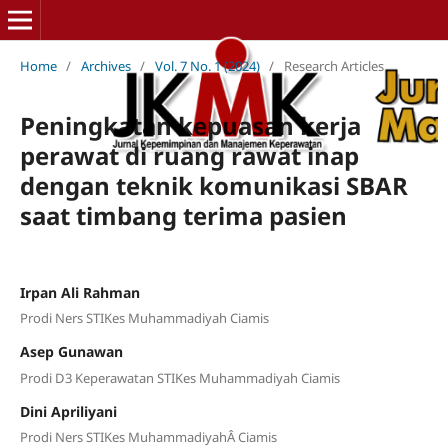
Home
/
Archives
/
Vol. 7 No. 1 (2024)
/
Research Articles
Peningkatan kepuasan kerja
perawat di ruang rawat inap
dengan teknik komunikasi SBAR
saat timbang terima pasien
Irpan Ali Rahman
Prodi Ners STIKes Muhammadiyah Ciamis
Asep Gunawan
Prodi D3 Keperawatan STIKes Muhammadiyah Ciamis
Dini Apriliyani
Prodi Ners STIKes MuhammadiyahÂ Ciamis