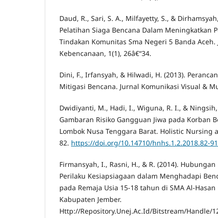
Daud, R., Sari, S. A., Milfayetty, S., & Dirhamsya
Pelatihan Siaga Bencana Dalam Meningkatkan P
Tindakan Komunitas Sma Negeri 5 Banda Aceh. 
Kebencanaan, 1(1), 26â€“34.
Dini, F., Irfansyah, & Hilwadi, H. (2013). Pera
Mitigasi Bencana. Jurnal Komunikasi Visual & Mul
Dwidiyanti, M., Hadi, I., Wiguna, R. I., & Ningsih,
Gambaran Risiko Gangguan Jiwa pada Korban 
Lombok Nusa Tenggara Barat. Holistic Nursing an
82.
https://doi.org/10.14710/hnhs.1.2.2018.82-91
Firmansyah, I., Rasni, H., & R. (2014). Hubung
Perilaku Kesiapsiagaan dalam Menghadapi Benc
pada Remaja Usia 15-18 tahun di SMA Al-Hasan
Kabupaten Jember.
Http://Repository.Unej.Ac.Id/Bitstream/Handle