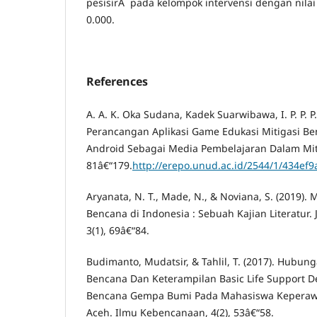
pesisirÂ pada kelompok intervensi dengan nilai 
0.000.
References
A. A. K. Oka Sudana, Kadek Suarwibawa, I. P. P. P. 
Perancangan Aplikasi Game Edukasi Mitigasi B
Android Sebagai Media Pembelajaran Dalam Miti
81â€“179.
http://erepo.unud.ac.id/2544/1/434e
Aryanata, N. T., Made, N., & Noviana, S. (2019). 
Bencana di Indonesia : Sebuah Kajian Literatur. 
3(1), 69â€“84.
Budimanto, Mudatsir, & Tahlil, T. (2017). Hubun
Bencana Dan Keterampilan Basic Life Support 
Bencana Gempa Bumi Pada Mahasiswa Keperawa
Aceh. Ilmu Kebencanaan, 4(2), 53â€“58.