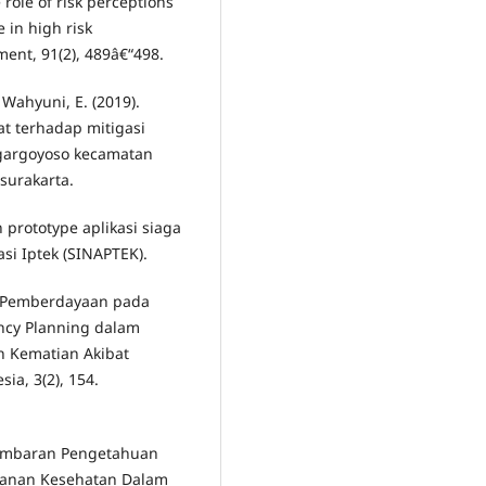
e role of risk perceptions
e in high risk
ent, 91(2), 489â€“498.
 Wahyuni, E. (2019).
t terhadap mitigasi
ngargoyoso kecamatan
surakarta.
an prototype aplikasi siaga
si Iptek (SINAPTEK).
7). Pemberdayaan pada
ncy Planning dalam
 Kematian Akibat
ia, 3(2), 154.
. Gambaran Pengetahuan
yanan Kesehatan Dalam