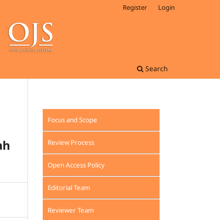
Register
Login
Search
Focus and Scope
ah
Review Process
Open Access Policy
Editorial Team
Reviewer Team