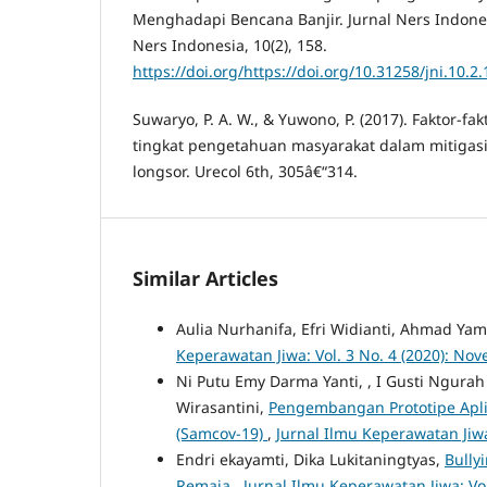
Menghadapi Bencana Banjir. Jurnal Ners Indonesi
Ners Indonesia, 10(2), 158.
https://doi.org/https://doi.org/10.31258/jni.10.2
Suwaryo, P. A. W., & Yuwono, P. (2017). Faktor-
tingkat pengetahuan masyarakat dalam mitigas
longsor. Urecol 6th, 305â€“314.
Similar Articles
Aulia Nurhanifa, Efri Widianti, Ahmad Ya
Keperawatan Jiwa: Vol. 3 No. 4 (2020): No
Ni Putu Emy Darma Yanti, , I Gusti Ngurah
Wirasantini,
Pengembangan Prototipe Apli
(Samcov-19)
,
Jurnal Ilmu Keperawatan Jiwa
Endri ekayamti, Dika Lukitaningtyas,
Bully
Remaja
,
Jurnal Ilmu Keperawatan Jiwa: Vol