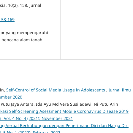
a, 10(2), 158. Jurnal
.158-169
faktor yang mempengaruhi
i bencana alam tanah
min,
Self-Control of Social Media Usage in Adolescents
,
Jurnal Ilmu
vember 2020
 Putu Jaya Antara, Ida Ayu Md Vera Susiladewi, Ni Putu Arin
kasi Self-Screening Asessment Mobile Coronavirus Disease 2019
: Vol. 4 No. 4 (2021): November 2021
ing Verbal Berhubungan dengan Penerimaan Diri dan Harga Diri
. 5 No. 1 (2022): Februari 2022