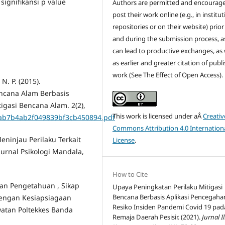
signifikansi p value
Authors are permitted and encourag
post their work online (e.g., in institut
repositories or on their website) prior
and during the submission process, as
can lead to productive exchanges, as 
as earlier and greater citation of publ
work (See The Effect of Open Access).
N. P. (2015).
encana Alam Berbasis
gasi Bencana Alam. 2(2),
This work is licensed under aÂ
Creativ
f9ab7b4ab2f049839bf3cb450894.pdf
Commons Attribution 4.0 Internation
Meninjau Perilaku Terkait
License
.
Jurnal Psikologi Mandala,
How to Cite
gan Pengetahuan , Sikap
Upaya Peningkatan Perilaku Mitigasi
Bencana Berbasis Aplikasi Pencegaha
Dengan Kesiapsiagaan
Resiko Insiden Pandemi Covid 19 pad
tan Poltekkes Banda
Remaja Daerah Pesisir. (2021).
Jurnal 