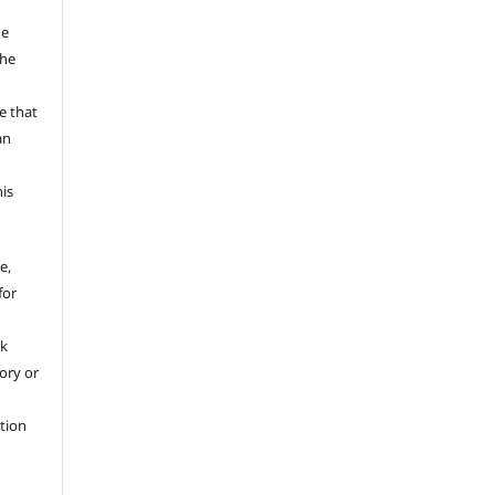
he
the
a
e that
an
his
e,
for
rk
tory or
ation