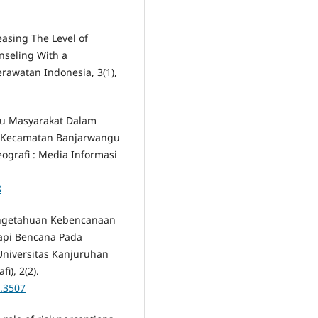
creasing The Level of
nseling With a
rawatan Indonesia, 3(1),
laku Masyarakat Dalam
i Kecamatan Banjarwangu
ografi : Media Informasi
8
Pengetahuan Kebencanaan
api Bencana Pada
Universitas Kanjuruhan
i), 2(2).
2.3507