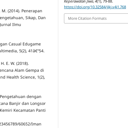
Keperawatan Jiwa
,
4
(1), 79-88.
https://doi.org/10.32584/jikj.v4i1.768
h, M. (2014). Penerapan
engetahuan, Sikap, Dan
More Citation Formats
Jurnal Ilmu
ncangan Casual Edugame
timedia, 5(2), 41â€“54.
 H. E. W. (2018).
Bencana Alam Gempa di
d Health Science, 1(2),
an Pengetahuan dengan
ana Banjir dan Longsor
 Kemiri Kecamatan Panti
/123456789/60652/Iman