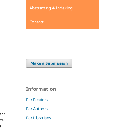
Abstracting & Indexing
Contact
Make a Submission
Information
For Readers
For Authors
 the
For Librarians
low
s