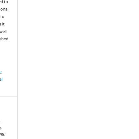
ed to
ional
 to
 it
well
ished
e
al
n
a
Ilmu