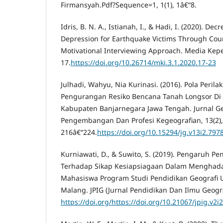
Firmansyah.Pdf?Sequence=1, 1(1), 1â€“8.
Idris, B. N. A., Istianah, I., & Hadi, I. (2020). De
Depression for Earthquake Victims Through Cou
Motivational Interviewing Approach. Media Kepe
17.
https://doi.org/10.26714/mki.3.1.2020.17-23
Julhadi, Wahyu, Nia Kurinasi. (2016). Pola Peri
Pengurangan Resiko Bencana Tanah Longsor D
Kabupaten Banjarnegara Jawa Tengah. Jurnal Ge
Pengembangan Dan Profesi Kegeografian, 13(2),
216â€“224.
https://doi.org/10.15294/jg.v13i2.797
Kurniawati, D., & Suwito, S. (2019). Pengaruh 
Terhadap Sikap Kesiapsiagaan Dalam Menghad
Mahasiswa Program Studi Pendidikan Geografi 
Malang. JPIG (Jurnal Pendidikan Dan Ilmu Geograf
https://doi.org/https://doi.org/10.21067/jpig.v2i