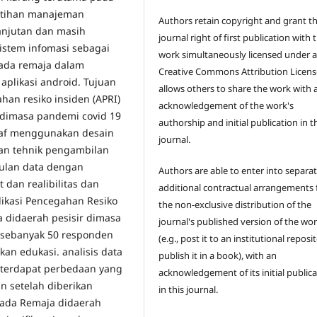
latihan manajeman
Authors retain copyright and grant t
anjutan dan masih
journal right of first publication with 
istem infomasi sebagai
work simultaneously licensed under 
pada remaja dalam
Creative Commons Attribution Licens
aplikasi android. Tujuan
allows others to share the work with 
han resiko insiden (APRI)
acknowledgement of the work's
 dimasa pandemi covid 19
authorship and initial publication in t
itaf menggunakan desain
journal.
n tehnik pengambilan
lan data dengan
Authors are able to enter into separat
 dan realibilitas dan
additional contractual arrangements 
likasi Pencegahan Resiko
the non-exclusive distribution of the
 didaerah pesisir dimasa
journal's published version of the wo
i sebanyak 50 responden
(e.g., post it to an institutional reposi
kan edukasi. analisis data
publish it in a book), with an
 terdapat perbedaan yang
acknowledgement of its initial public
n setelah diberikan
in this journal.
 pada Remaja didaerah