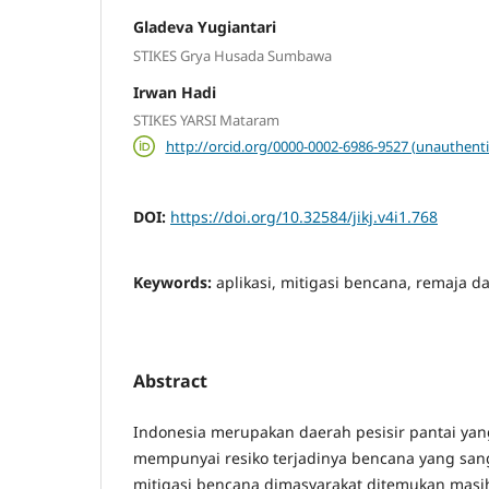
Gladeva Yugiantari
STIKES Grya Husada Sumbawa
Irwan Hadi
STIKES YARSI Mataram
http://orcid.org/0000-0002-6986-9527 (unauthenti
DOI:
https://doi.org/10.32584/jikj.v4i1.768
Keywords:
aplikasi, mitigasi bencana, remaja da
Abstract
Indonesia merupakan daerah pesisir pantai yan
mempunyai resiko terjadinya bencana yang sanga
mitigasi bencana dimasyarakat ditemukan masi