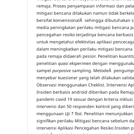
remaja. Proses penyampaian informasi dan pe
mitigasi bencana dilakukan namun tidak berkel
bersifat konvensionalÂ sehingga dibutuhakan s
media peningkatan perilaku mitigasi bencana 
pencegahan resiko terjadinya bencana berbasis 
untuk mengetahui efektivitas aplikasi pencecaga
dalam meningkatkan perilaku mitigasi bencana
pada remaja didaerah pesisir. Penelitian kuant
penelitian
quasi eksperimen
dengan menggunaka
sampel
purposive
sampling. MetodeÂ pengumpu
menyebar kuesioner yang telah dilakukan validat
Observasi menggunakan Cheklist. Intervensi Ap
Insiden berbasis android
diberikan pada Remaja
pandemi covid 19 sesuai dengan kriteria inklus
intervensi dan 50 responden kontrol yang diberi
menggunaan
Uji T Test.
Penelitian menunjukkan
signifikan perilaku Mitigasi bencana sebelum da
intervensi Aplikasi Pencegahan Resiko Insiden