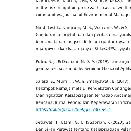
Martin, W. E., Martin, I. M., & Kent, B. (2009). Th
in the risk mitigation process: the case of wildfir
communities. Journal of Environmental Managem
Nindi Lestiko Ningrum, M. S., Wahyuni, W., & Sri
Gambaran pengetahuan dan perilaku masyaraka
bencana tanah longsor di dusun guntur desa 
ngargoyoso kab karanganyar. Stikesâ€™aisyiyah 
Putra, S. J., & Dasriani, N. G. A. (2019). rancang
gempa berbasis mobile. Seminar Nasional Aplika
Salasa, S., Murni, T. W., & Emaliyawati, E. (201
Kelompok Remaja melalui Pendekatan Continge
Meningkatkan Kesiapsiagaan terhadap Ancaman
Bencana. Jurnal Pendidikan Keperawatan Indones
https://doi.org/10.17509/jpki.v3i2.9421
Setiawati, I., Utami, G. T., & Sabrian, F. (2020)
Dan Sikap Perawat Tentang Kesiapsiagaan Pela