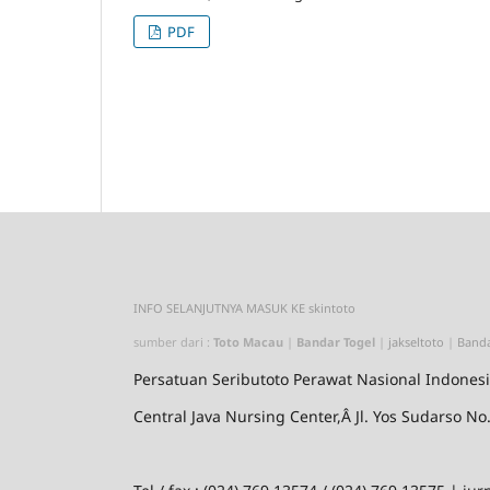
PDF
INFO SELANJUTNYA MASUK KE
skintoto
sumber dari :
Toto Macau
|
Bandar Togel
|
jakseltoto
|
Banda
Persatuan
Seributoto
Perawat Nasional Indones
Central Java Nursing Center,Â Jl. Yos Sudarso 