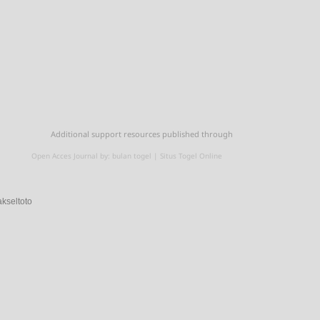
Additional support resources published through
Open Acces Journal by:
bulan togel
|
Situs Togel Online
akseltoto