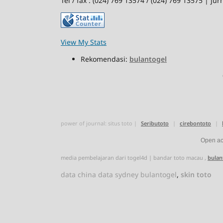
Tel / fax : (024) 769 13574 / (024) 769 13575 | 
View My Stats
Rekomendasi:
bulantogel
power of journal:
situs toto
|
Seributoto
|
cirebontoto
|
Open acc
media pembelajaran dari
togel4d
|
bandar toto macau
,
bulan
data china
data sydney
bulantogel
,
skin toto