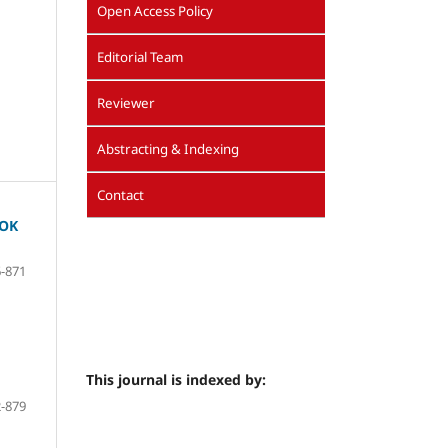
Open Access Policy
Editorial Team
Reviewer
Abstracting & Indexing
Contact
DOK
-871
This journal is indexed by:
-879