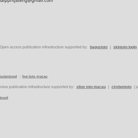
jurnalppnijateng@gmail.com
Open access publication infrastructure supported by:
bagustoto
|
skintoto login
bulantogel
|
live toto macau
ess publication infrastructure supported by:
situs toto macau
|
cirebontoto
|
j
togel