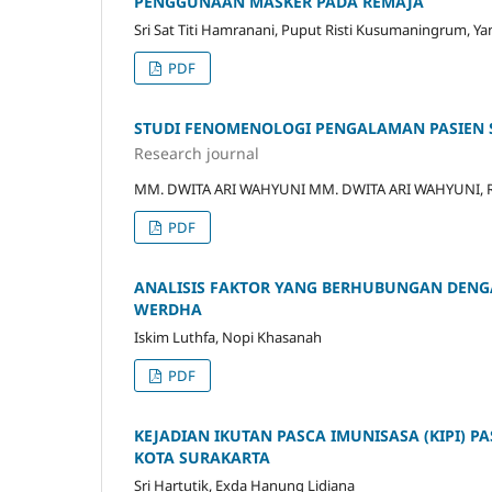
PENGGUNAAN MASKER PADA REMAJA
Sri Sat Titi Hamranani, Puput Risti Kusumaningrum, Y
PDF
STUDI FENOMENOLOGI PENGALAMAN PASIEN S
Research journal
MM. DWITA ARI WAHYUNI MM. DWITA ARI WAHYUNI, Raimo
PDF
ANALISIS FAKTOR YANG BERHUBUNGAN DENGA
WERDHA
Iskim Luthfa, Nopi Khasanah
PDF
KEJADIAN IKUTAN PASCA IMUNISASA (KIPI) P
KOTA SURAKARTA
Sri Hartutik, Exda Hanung Lidiana