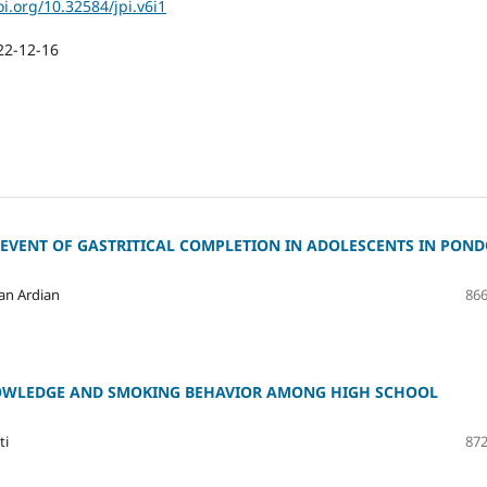
oi.org/10.32584/jpi.v6i1
22-12-16
 EVENT OF GASTRITICAL COMPLETION IN ADOLESCENTS IN PON
wan Ardian
866
NOWLEDGE AND SMOKING BEHAVIOR AMONG HIGH SCHOOL
ti
872