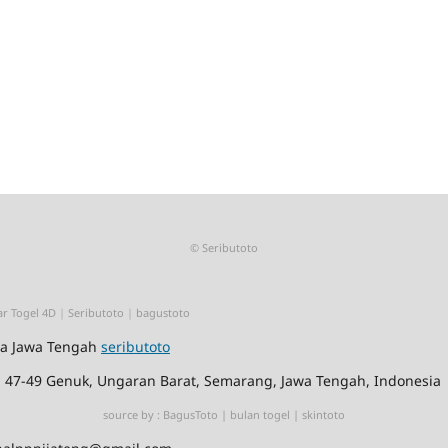
©
Seributoto
r Togel 4D
|
Seributoto
|
bagustoto
ia Jawa Tengah
seributoto
No. 47-49 Genuk, Ungaran Barat, Semarang, Jawa Tengah, Indonesia
source by :
BagusToto
|
bulan togel
|
skintoto