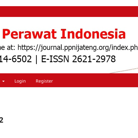
t
Login
Register
2