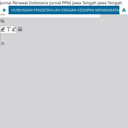
Jurnal Perawat Indonesia Jurnal PPNI Jawa Tengah Jawa Tengah
HUBUNGAN PENGETAHUAN DENGAN KESIAPAN MENINGKATKAN MANAJEMEN KESEHATAN BERBASIS KEPERAWATAN KOMPLEMENTER DAN ALTERNATIF PADA PENDERITA HIPERTENSI