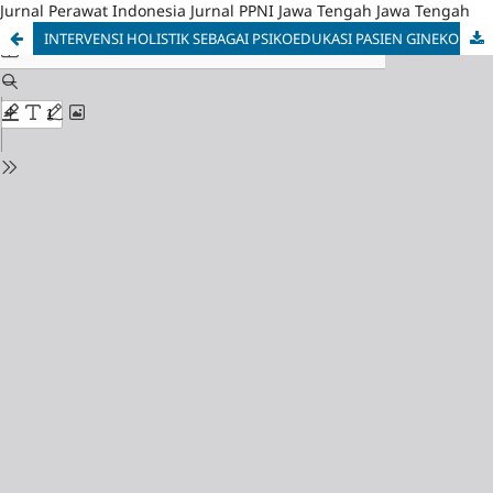
Jurnal Perawat Indonesia Jurnal PPNI Jawa Tengah Jawa Tengah
INTERVENSI HOLISTIK SEBAGAI PSIKOEDUKASI PASIEN GINEKOLOGI POST OPERASI YANG MENJALANI KEMOTERAPI: LITERATURE REVIEW