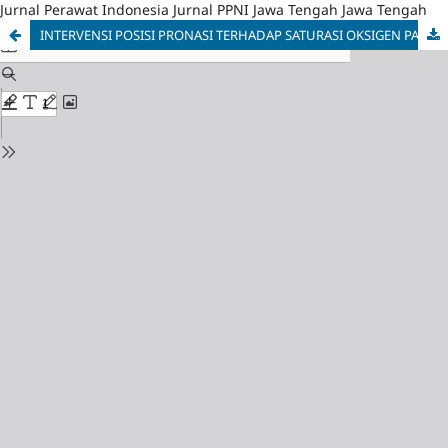
Jurnal Perawat Indonesia Jurnal PPNI Jawa Tengah Jawa Tengah
INTERVENSI POSISI PRONASI TERHADAP SATURASI OKSIGEN PADA PASIEN COVID-19 : LITERATURE REVIEW