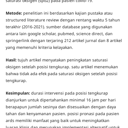
saturasi oksigen (spo2) pada pasien covid-19.
Metode:
penelitian ini berdasarkan kajian pustaka atau
structured literature review dengan rentang waktu 5 tahun
terakhir (2016-2021). sumber database yang digunakan
antara lain google scholar, pubmed, science direct, dan
springerlink dengan terjaring 212 artikel jurnal dan 8 artikel
yang memenuhi kriteria kelayakan.
Hasil:
tujuh artikel menyatakan peningkatan saturasi
oksigen setelah posisi tengkurap. satu artikel menemukan
bahwa tidak ada efek pada saturasi oksigen setelah posisi
tengkurap.
Kesimpulan:
durasi intervensi pada posisi tengkurap
dianjurkan untuk dipertahankan minimal 16 jam per hari
berapapun jumlah sesinya dan disesuaikan dengan daya
tahan dan kenyamanan pasien. posisi pronasi pada pasien
ards memiliki manfaat yang baik untuk meningkatkan
luaran klinis dan merupakan implementasi alternatif untuk