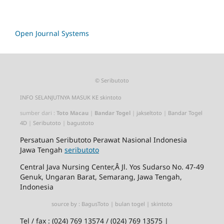
Open Journal Systems
©
Seributoto
INFO SELANJUTNYA MASUK KE
skintoto
sumber dari :
Toto Macau
|
Bandar Togel
|
jakseltoto
|
Bandar Togel
4D
|
Seributoto
|
bagustoto
Persatuan
Seributoto
Perawat Nasional Indonesia
Jawa Tengah
seributoto
Central Java Nursing Center,Â Jl. Yos Sudarso No. 47-49
Genuk, Ungaran Barat, Semarang, Jawa Tengah,
Indonesia
source by :
BagusToto
|
bulan togel
|
skintoto
Tel / fax : (024) 769 13574 / (024) 769 13575 |