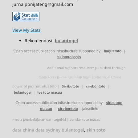
jurnalppnijateng@gmail.com
View My Stats
Rekomendasi:
bulantogel
Open access publication infrastructure supported by:
bagustoto
|
skintoto login
Additional support resources published through
Open Acces Journal by:
bulan togel
|
Situs Togel Online
power of journal:
situs toto
|
Seributoto
|
cirebontoto
|
bulantogel
|
live toto macau
Open access publication infrastructure supported by:
situs toto
macau
|
cirebontoto
|
jakseltoto
media pembelajaran dari
togel4d
|
bandar toto macau
data china
data sydney
bulantogel
,
skin toto