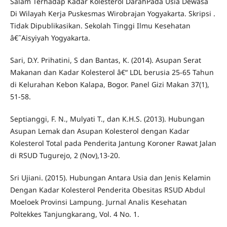
Salam Terhadap Kadar Kolesterol DarahPada Usia Dewasa
Di Wilayah Kerja Puskesmas Wirobrajan Yogyakarta. Skripsi .
Tidak Dipublikasikan. Sekolah Tinggi Ilmu Kesehatan
â€˜Aisyiyah Yogyakarta.
Sari, D.Y. Prihatini, S dan Bantas, K. (2014). Asupan Serat
Makanan dan Kadar Kolesterol â€“ LDL berusia 25-65 Tahun
di Kelurahan Kebon Kalapa, Bogor. Panel Gizi Makan 37(1),
51-58.
Septianggi, F. N., Mulyati T., dan K.H.S. (2013). Hubungan
Asupan Lemak dan Asupan Kolesterol dengan Kadar
Kolesterol Total pada Penderita Jantung Koroner Rawat Jalan
di RSUD Tugurejo, 2 (Nov),13-20.
Sri Ujiani. (2015). Hubungan Antara Usia dan Jenis Kelamin
Dengan Kadar Kolesterol Penderita Obesitas RSUD Abdul
Moeloek Provinsi Lampung. Jurnal Analis Kesehatan
Poltekkes Tanjungkarang, Vol. 4 No. 1.