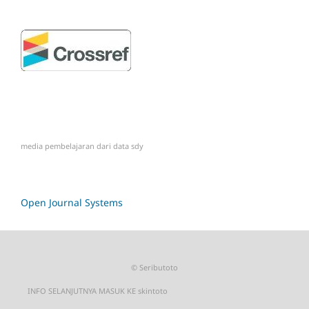
media pembelajaran dari
data sdy
Open Journal Systems
©
Seributoto
INFO SELANJUTNYA MASUK KE
skintoto