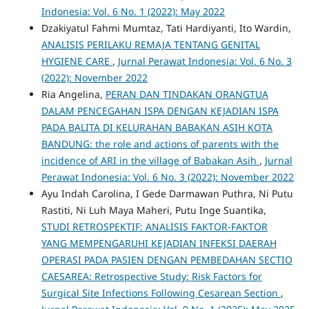
Indonesia: Vol. 6 No. 1 (2022): May 2022
Dzakiyatul Fahmi Mumtaz, Tati Hardiyanti, Ito Wardin,
ANALISIS PERILAKU REMAJA TENTANG GENITAL
HYGIENE CARE
,
Jurnal Perawat Indonesia: Vol. 6 No. 3
(2022): November 2022
Ria Angelina,
PERAN DAN TINDAKAN ORANGTUA
DALAM PENCEGAHAN ISPA DENGAN KEJADIAN ISPA
PADA BALITA DI KELURAHAN BABAKAN ASIH KOTA
BANDUNG: the role and actions of parents with the
incidence of ARI in the village of Babakan Asih
,
Jurnal
Perawat Indonesia: Vol. 6 No. 3 (2022): November 2022
Ayu Indah Carolina, I Gede Darmawan Puthra, Ni Putu
Rastiti, Ni Luh Maya Maheri, Putu Inge Suantika,
STUDI RETROSPEKTIF: ANALISIS FAKTOR-FAKTOR
YANG MEMPENGARUHI KEJADIAN INFEKSI DAERAH
OPERASI PADA PASIEN DENGAN PEMBEDAHAN SECTIO
CAESAREA: Retrospective Study: Risk Factors for
Surgical Site Infections Following Cesarean Section
,