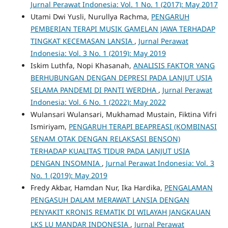
Jurnal Perawat Indonesia: Vol. 1 No. 1 (2017): May 2017
Utami Dwi Yusli, Nurullya Rachma,
PENGARUH
PEMBERIAN TERAPI MUSIK GAMELAN JAWA TERHADAP
TINGKAT KECEMASAN LANSIA
,
Jurnal Perawat
Indonesia: Vol. 3 No. 1 (2019): May 2019
Iskim Luthfa, Nopi Khasanah,
ANALISIS FAKTOR YANG
BERHUBUNGAN DENGAN DEPRESI PADA LANJUT USIA
SELAMA PANDEMI DI PANTI WERDHA
,
Jurnal Perawat
Indonesia: Vol. 6 No. 1 (2022): May 2022
Wulansari Wulansari, Mukhamad Mustain, Fiktina Vifri
Ismiriyam,
PENGARUH TERAPI BEAPREASI (KOMBINASI
SENAM OTAK DENGAN RELAKSASI BENSON)
TERHADAP KUALITAS TIDUR PADA LANJUT USIA
DENGAN INSOMNIA
,
Jurnal Perawat Indonesia: Vol. 3
No. 1 (2019): May 2019
Fredy Akbar, Hamdan Nur, Ika Hardika,
PENGALAMAN
PENGASUH DALAM MERAWAT LANSIA DENGAN
PENYAKIT KRONIS REMATIK DI WILAYAH JANGKAUAN
LKS LU MANDAR INDONESIA
,
Jurnal Perawat