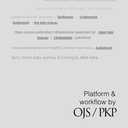
Open Acces Journal by:
bulan togel
|
Situs Togel Online
power of journal:
situs toto
|
Seributoto
|
cirebontoto
|
bulantogel
|
live toto macau
Open access publication infrastructure supported by:
situs toto
macau
|
cirebontoto
|
jakseltoto
media pembelajaran dari
togel4d
|
bandar toto macau
,
bulantogel
data china
data sydney
bulantogel
,
skin toto