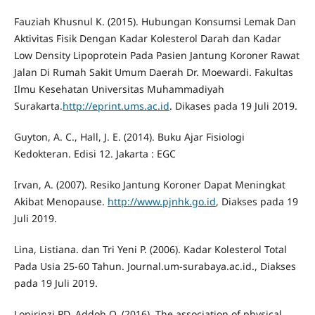
Fauziah Khusnul K. (2015). Hubungan Konsumsi Lemak Dan
Aktivitas Fisik Dengan Kadar Kolesterol Darah dan Kadar
Low Density Lipoprotein Pada Pasien Jantung Koroner Rawat
Jalan Di Rumah Sakit Umum Daerah Dr. Moewardi. Fakultas
Ilmu Kesehatan Universitas Muhammadiyah
Surakarta.
http://eprint.ums.ac.id
. Dikases pada 19 Juli 2019.
Guyton, A. C., Hall, J. E. (2014). Buku Ajar Fisiologi
Kedokteran. Edisi 12. Jakarta : EGC
Irvan, A. (2007). Resiko Jantung Koroner Dapat Meningkat
Akibat Menopause.
http://www.pjnhk.go.id
, Diakses pada 19
Juli 2019.
Lina, Listiana. dan Tri Yeni P. (2006). Kadar Kolesterol Total
Pada Usia 25-60 Tahun. Journal.um-surabaya.ac.id., Diakses
pada 19 Juli 2019.
Lopirinzi PD, Addoh O. (2016). The association of physical