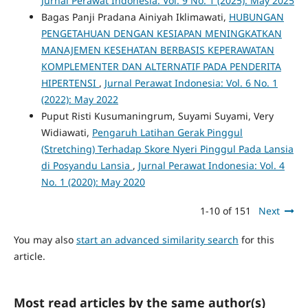
Jurnal Perawat Indonesia: Vol. 9 No. 1 (2025): May 2025
Bagas Panji Pradana Ainiyah Iklimawati,
HUBUNGAN
PENGETAHUAN DENGAN KESIAPAN MENINGKATKAN
MANAJEMEN KESEHATAN BERBASIS KEPERAWATAN
KOMPLEMENTER DAN ALTERNATIF PADA PENDERITA
HIPERTENSI
,
Jurnal Perawat Indonesia: Vol. 6 No. 1
(2022): May 2022
Puput Risti Kusumaningrum, Suyami Suyami, Very
Widiawati,
Pengaruh Latihan Gerak Pinggul
(Stretching) Terhadap Skore Nyeri Pinggul Pada Lansia
di Posyandu Lansia
,
Jurnal Perawat Indonesia: Vol. 4
No. 1 (2020): May 2020
1-10 of 151
Next
You may also
start an advanced similarity search
for this
article.
Most read articles by the same author(s)