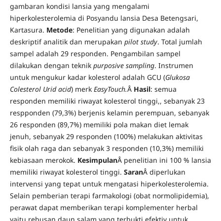
gambaran kondisi lansia yang mengalami
hiperkolesterolemia di Posyandu lansia Desa Betengsari,
Kartasura.
Metode
: Penelitian yang digunakan adalah
deskriptif analitik dan merupakan
pilot study
. Total jumlah
sampel adalah 29 responden. Pengambilan sampel
dilakukan dengan teknik
purposive sampling
. Instrumen
untuk mengukur kadar kolesterol adalah GCU (
Glukosa
Colesterol Urid acid
) merk
EasyTouch.
Â
Hasil
: semua
responden memiliki riwayat kolesterol tinggi,, sebanyak 23
respponden (79,3%) berjenis kelamin perempuan, sebanyak
26 responden (89,7%) memiliki pola makan diet lemak
jenuh, sebanyak 29 responden (100%) melakukan aktivitas
fisik olah raga dan sebanyak 3 responden (10,3%) memiliki
kebiasaan merokok.
Kesimpulan
Â penelitian ini 100 % lansia
memiliki riwayat kolesterol tinggi.
Saran
Â diperlukan
intervensi yang tepat untuk mengatasi hiperkolesterolemia.
Selain pemberian terapi farmakologi (obat normolipidemia),
perawat dapat memberikan terapi komplementer herbal
yaitu rebusan daun salam yang terbukti efektiv untuk