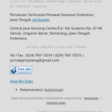
sumber dari :
Toto Macau
|
Bandar Togel
|
jakseltoto
|
Bandar Togel
4D
|
Seributoto
|
bagustoto
Persatuan
Seributoto
Perawat Nasional Indonesia
Jawa Tengah
seributoto
Central Java Nursing Center,Â Jl. Yos Sudarso No. 47-49
Genuk, Ungaran Barat, Semarang, Jawa Tengah,
Indonesia
source by :
BagusToto
|
bulan togel
|
skintoto
Tel / fax : (024) 769 13574 / (024) 769 13575 |
jurnalppnijateng@gmail.com
View My Stats
Rekomendasi:
bulantogel
Open access publication infrastructure supported by:
bagustoto
|
skintoto login
Additional support resources published through