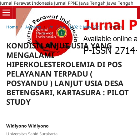
Jurnal Perawat Indonesia Jurnal PPNI Jawa Tengah Jawa Tengah
Home
/
Archives
/
Vol. 5 No. 1 (2021): May 2021
/
Articles
KONDISI LANJUT USIA YANG
MENGALAMI
HIPERKOLESTEROLEMIA DI POS
PELAYANAN TERPADU (
POSYANDU ) LANJUT USIA DESA
BETENGSARI, KARTASURA : PILOT
STUDY
Widiyono Widiyono
Universitas Sahid Surakarta