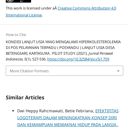
This work is licensed under aÂ
Creative Commons Attribution 4.0
International License
.
How to Cite
KONDISI LANJUT USIA YANG MENGALAMI HIPERKOLESTEROLEMIA
DI POS PELAYANAN TERPADU ( POSYANDU ) LANJUT USIA DESA
BETENGSARI, KARTASURA : PILOT STUDY. (2021).
Jurnal Perawat
Indonesia
,
5
(1), 527-536.
https://doi.org/10.32584/jpi.v5i1.759
More Citation Formats
Similar Articles
Dwi Heppy Rahcmawati, Betie Febriana,
EFEKTIFITAS
LOGOTERAPI DALAM MENINGKATKAN KONSEP DIRI
DAN KEMAMPUAN MEMAKNAI HIDUP PADA LANSIA
,