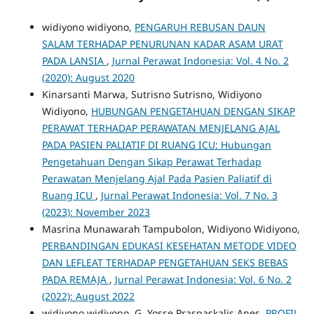
widiyono widiyono,
PENGARUH REBUSAN DAUN
SALAM TERHADAP PENURUNAN KADAR ASAM URAT
PADA LANSIA
,
Jurnal Perawat Indonesia: Vol. 4 No. 2
(2020): August 2020
Kinarsanti Marwa, Sutrisno Sutrisno, Widiyono
Widiyono,
HUBUNGAN PENGETAHUAN DENGAN SIKAP
PERAWAT TERHADAP PERAWATAN MENJELANG AJAL
PADA PASIEN PALIATIF DI RUANG ICU: Hubungan
Pengetahuan Dengan Sikap Perawat Terhadap
Perawatan Menjelang Ajal Pada Pasien Paliatif di
Ruang ICU
,
Jurnal Perawat Indonesia: Vol. 7 No. 3
(2023): November 2023
Masrina Munawarah Tampubolon, Widiyono Widiyono,
PERBANDINGAN EDUKASI KESEHATAN METODE VIDEO
DAN LEFLEAT TERHADAP PENGETAHUAN SEKS BEBAS
PADA REMAJA
,
Jurnal Perawat Indonesia: Vol. 6 No. 2
(2022): August 2022
widiyono widiyono, G. Yosse Praspaskalis Anes,
PROFIL