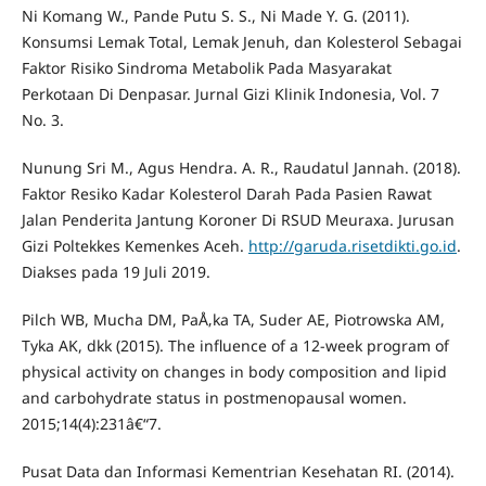
Ni Komang W., Pande Putu S. S., Ni Made Y. G. (2011).
Konsumsi Lemak Total, Lemak Jenuh, dan Kolesterol Sebagai
Faktor Risiko Sindroma Metabolik Pada Masyarakat
Perkotaan Di Denpasar. Jurnal Gizi Klinik Indonesia, Vol. 7
No. 3.
Nunung Sri M., Agus Hendra. A. R., Raudatul Jannah. (2018).
Faktor Resiko Kadar Kolesterol Darah Pada Pasien Rawat
Jalan Penderita Jantung Koroner Di RSUD Meuraxa. Jurusan
Gizi Poltekkes Kemenkes Aceh.
http://garuda.risetdikti.go.id
.
Diakses pada 19 Juli 2019.
Pilch WB, Mucha DM, PaÅ‚ka TA, Suder AE, Piotrowska AM,
Tyka AK, dkk (2015). The influence of a 12-week program of
physical activity on changes in body composition and lipid
and carbohydrate status in postmenopausal women.
2015;14(4):231â€“7.
Pusat Data dan Informasi Kementrian Kesehatan RI. (2014).