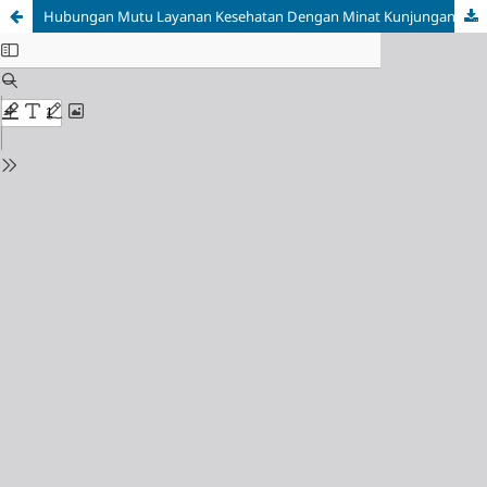
Hubungan Mutu Layanan Kesehatan Dengan Minat Kunjungan Ulang Pasien Dalam Memanfaatkan Kembali Jasa Di Puskesmas