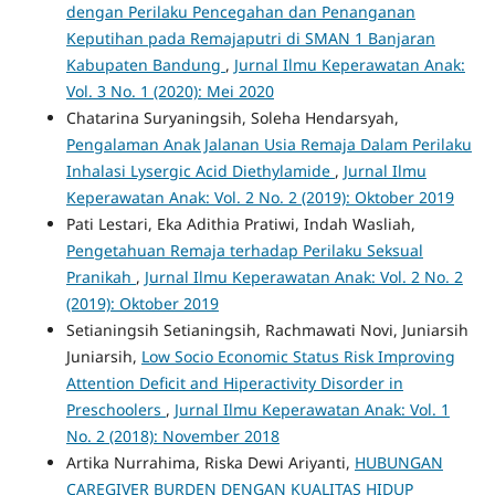
dengan Perilaku Pencegahan dan Penanganan
Keputihan pada Remajaputri di SMAN 1 Banjaran
Kabupaten Bandung
,
Jurnal Ilmu Keperawatan Anak:
Vol. 3 No. 1 (2020): Mei 2020
Chatarina Suryaningsih, Soleha Hendarsyah,
Pengalaman Anak Jalanan Usia Remaja Dalam Perilaku
Inhalasi Lysergic Acid Diethylamide
,
Jurnal Ilmu
Keperawatan Anak: Vol. 2 No. 2 (2019): Oktober 2019
Pati Lestari, Eka Adithia Pratiwi, Indah Wasliah,
Pengetahuan Remaja terhadap Perilaku Seksual
Pranikah
,
Jurnal Ilmu Keperawatan Anak: Vol. 2 No. 2
(2019): Oktober 2019
Setianingsih Setianingsih, Rachmawati Novi, Juniarsih
Juniarsih,
Low Socio Economic Status Risk Improving
Attention Deficit and Hiperactivity Disorder in
Preschoolers
,
Jurnal Ilmu Keperawatan Anak: Vol. 1
No. 2 (2018): November 2018
Artika Nurrahima, Riska Dewi Ariyanti,
HUBUNGAN
CAREGIVER BURDEN DENGAN KUALITAS HIDUP