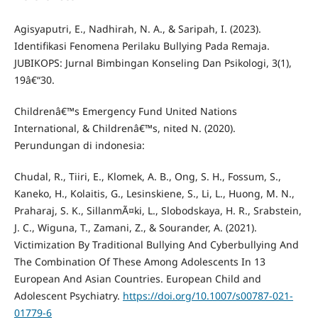
Agisyaputri, E., Nadhirah, N. A., & Saripah, I. (2023).
Identifikasi Fenomena Perilaku Bullying Pada Remaja.
JUBIKOPS: Jurnal Bimbingan Konseling Dan Psikologi, 3(1),
19â€“30.
Childrenâ€™s Emergency Fund United Nations
International, & Childrenâ€™s, nited N. (2020).
Perundungan di indonesia:
Chudal, R., Tiiri, E., Klomek, A. B., Ong, S. H., Fossum, S.,
Kaneko, H., Kolaitis, G., Lesinskiene, S., Li, L., Huong, M. N.,
Praharaj, S. K., SillanmÃ¤ki, L., Slobodskaya, H. R., Srabstein,
J. C., Wiguna, T., Zamani, Z., & Sourander, A. (2021).
Victimization By Traditional Bullying And Cyberbullying And
The Combination Of These Among Adolescents In 13
European And Asian Countries. European Child and
Adolescent Psychiatry.
https://doi.org/10.1007/s00787-021-
01779-6