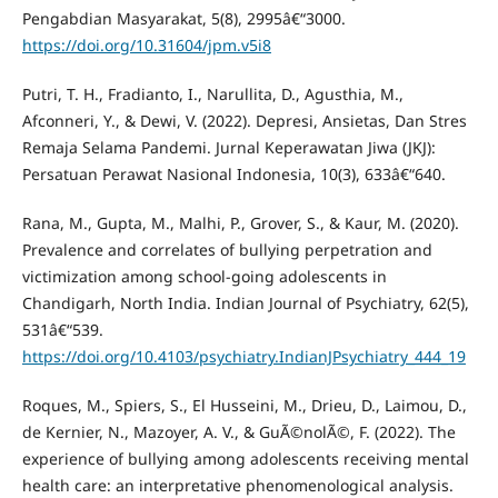
Pengabdian Masyarakat, 5(8), 2995â€“3000.
https://doi.org/10.31604/jpm.v5i8
Putri, T. H., Fradianto, I., Narullita, D., Agusthia, M.,
Afconneri, Y., & Dewi, V. (2022). Depresi, Ansietas, Dan Stres
Remaja Selama Pandemi. Jurnal Keperawatan Jiwa (JKJ):
Persatuan Perawat Nasional Indonesia, 10(3), 633â€“640.
Rana, M., Gupta, M., Malhi, P., Grover, S., & Kaur, M. (2020).
Prevalence and correlates of bullying perpetration and
victimization among school-going adolescents in
Chandigarh, North India. Indian Journal of Psychiatry, 62(5),
531â€“539.
https://doi.org/10.4103/psychiatry.IndianJPsychiatry_444_19
Roques, M., Spiers, S., El Husseini, M., Drieu, D., Laimou, D.,
de Kernier, N., Mazoyer, A. V., & GuÃ©nolÃ©, F. (2022). The
experience of bullying among adolescents receiving mental
health care: an interpretative phenomenological analysis.