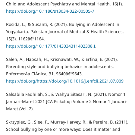
Child and Adolescent Psychiatry and Mental Health, 16(1).
https://doi.org/10.1186/s13034-022-00505-7
Rosida, L., & Susanti, R. (2021). Bullying in Adolescent in
Yogyakarta. Pakistan Journal of Medical & Health Sciences,
15(3), 1162â€“1164.
https://doi.org/10.1177/0143034311402308.I
.
Saleh, A., Hapsah, H., Krisnawati, W., & Erfina, E. (2021).
Parenting style and bullying behavior in adolescents.
EnfermerÃ­a ClÃ­nica, 31, S640â€“S643.
https://doi.org/https://doi.org/10.1016/j.enfcli.2021.07.009
Salsabila Fadhilah, S., & Wahyu Sitasari, N. (2021). Nomor 1
Januari-Maret 2021 JCA Psikologi Volume 2 Nomor 1 Januari-
Maret (Vol. 2).
Skrzypiec, G., Slee, P., Murray-Harvey, R., & Pereira, B. (2011).
School bullying by one or more ways: Does it matter and