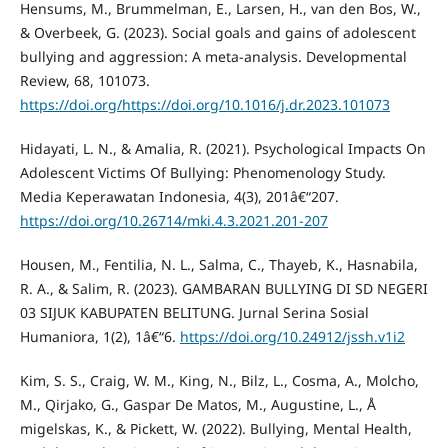
Hensums, M., Brummelman, E., Larsen, H., van den Bos, W.,
& Overbeek, G. (2023). Social goals and gains of adolescent
bullying and aggression: A meta-analysis. Developmental
Review, 68, 101073.
https://doi.org/https://doi.org/10.1016/j.dr.2023.101073
Hidayati, L. N., & Amalia, R. (2021). Psychological Impacts On
Adolescent Victims Of Bullying: Phenomenology Study.
Media Keperawatan Indonesia, 4(3), 201â€“207.
https://doi.org/10.26714/mki.4.3.2021.201-207
Housen, M., Fentilia, N. L., Salma, C., Thayeb, K., Hasnabila,
R. A., & Salim, R. (2023). GAMBARAN BULLYING DI SD NEGERI
03 SIJUK KABUPATEN BELITUNG. Jurnal Serina Sosial
Humaniora, 1(2), 1â€“6.
https://doi.org/10.24912/jssh.v1i2
Kim, S. S., Craig, W. M., King, N., Bilz, L., Cosma, A., Molcho,
M., Qirjako, G., Gaspar De Matos, M., Augustine, L., Å
migelskas, K., & Pickett, W. (2022). Bullying, Mental Health,