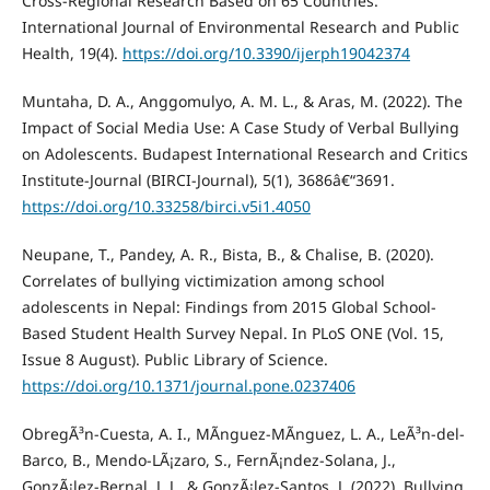
Cross-Regional Research Based on 65 Countries.
International Journal of Environmental Research and Public
Health, 19(4).
https://doi.org/10.3390/ijerph19042374
Muntaha, D. A., Anggomulyo, A. M. L., & Aras, M. (2022). The
Impact of Social Media Use: A Case Study of Verbal Bullying
on Adolescents. Budapest International Research and Critics
Institute-Journal (BIRCI-Journal), 5(1), 3686â€“3691.
https://doi.org/10.33258/birci.v5i1.4050
Neupane, T., Pandey, A. R., Bista, B., & Chalise, B. (2020).
Correlates of bullying victimization among school
adolescents in Nepal: Findings from 2015 Global School-
Based Student Health Survey Nepal. In PLoS ONE (Vol. 15,
Issue 8 August). Public Library of Science.
https://doi.org/10.1371/journal.pone.0237406
ObregÃ³n-Cuesta, A. I., MÃ­nguez-MÃ­nguez, L. A., LeÃ³n-del-
Barco, B., Mendo-LÃ¡zaro, S., FernÃ¡ndez-Solana, J.,
GonzÃ¡lez-Bernal, J. J., & GonzÃ¡lez-Santos, J. (2022). Bullying