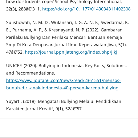
how do students cope? School Psychology International,
32(3), 288â€“311.
https://doi.org/10.1177/0143034311402308
Sulistiowati, N. M. D., Wulansari, I. G. A. N. F., Swedarma, K.
E., Purnama, A. P., & Kresnayanti, N. P. (2022). Gambaran
Perilaku Bullying Dan Perilaku Mencari Bantuan Remaja
Smp Di Kota Denpasar. Jurnal Ilmu Keperawatan Jiwa, 5(1),
47â€“52.
https://journal.ppnijateng.org/index.php/jikj
UNICEF. (2020). Bullying in Indonesia: Key Facts, Solutions,
and Recommendations.
https://www.liputan6.com/news/read/2361551/mensos-
bunuh-diri-anak-indonesia-40-persen-karena-bullying
Yuyarti. (2018). Mengatasi Bullying Melalui Pendidikaan
Karakter. Jurnal Kreatif, 9(1), 52â€“57.