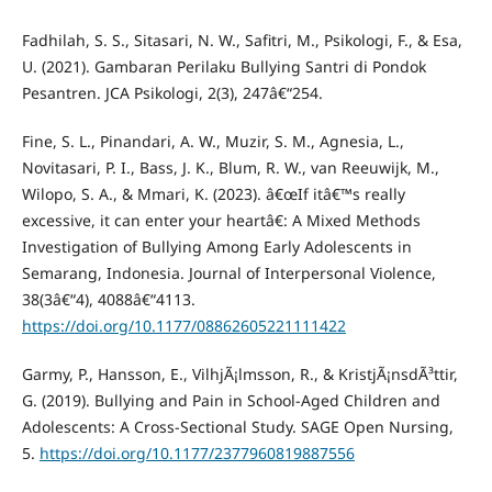
Fadhilah, S. S., Sitasari, N. W., Safitri, M., Psikologi, F., & Esa,
U. (2021). Gambaran Perilaku Bullying Santri di Pondok
Pesantren. JCA Psikologi, 2(3), 247â€“254.
Fine, S. L., Pinandari, A. W., Muzir, S. M., Agnesia, L.,
Novitasari, P. I., Bass, J. K., Blum, R. W., van Reeuwijk, M.,
Wilopo, S. A., & Mmari, K. (2023). â€œIf itâ€™s really
excessive, it can enter your heartâ€: A Mixed Methods
Investigation of Bullying Among Early Adolescents in
Semarang, Indonesia. Journal of Interpersonal Violence,
38(3â€“4), 4088â€“4113.
https://doi.org/10.1177/08862605221111422
Garmy, P., Hansson, E., VilhjÃ¡lmsson, R., & KristjÃ¡nsdÃ³ttir,
G. (2019). Bullying and Pain in School-Aged Children and
Adolescents: A Cross-Sectional Study. SAGE Open Nursing,
5.
https://doi.org/10.1177/2377960819887556