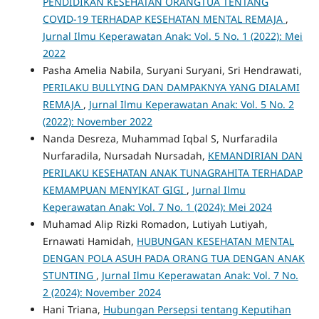
PENDIDIKAN KESEHATAN ORANGTUA TENTANG
COVID-19 TERHADAP KESEHATAN MENTAL REMAJA
,
Jurnal Ilmu Keperawatan Anak: Vol. 5 No. 1 (2022): Mei
2022
Pasha Amelia Nabila, Suryani Suryani, Sri Hendrawati,
PERILAKU BULLYING DAN DAMPAKNYA YANG DIALAMI
REMAJA
,
Jurnal Ilmu Keperawatan Anak: Vol. 5 No. 2
(2022): November 2022
Nanda Desreza, Muhammad Iqbal S, Nurfaradila
Nurfaradila, Nursadah Nursadah,
KEMANDIRIAN DAN
PERILAKU KESEHATAN ANAK TUNAGRAHITA TERHADAP
KEMAMPUAN MENYIKAT GIGI
,
Jurnal Ilmu
Keperawatan Anak: Vol. 7 No. 1 (2024): Mei 2024
Muhamad Alip Rizki Romadon, Lutiyah Lutiyah,
Ernawati Hamidah,
HUBUNGAN KESEHATAN MENTAL
DENGAN POLA ASUH PADA ORANG TUA DENGAN ANAK
STUNTING
,
Jurnal Ilmu Keperawatan Anak: Vol. 7 No.
2 (2024): November 2024
Hani Triana,
Hubungan Persepsi tentang Keputihan